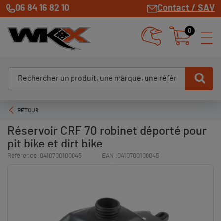
06 84 16 82 10
Contact / SAV
0
RETOUR
Réservoir CRF 70 robinet déporté pour
pit bike et dirt bike
Référence :
0410700100045
EAN :
0410700100045