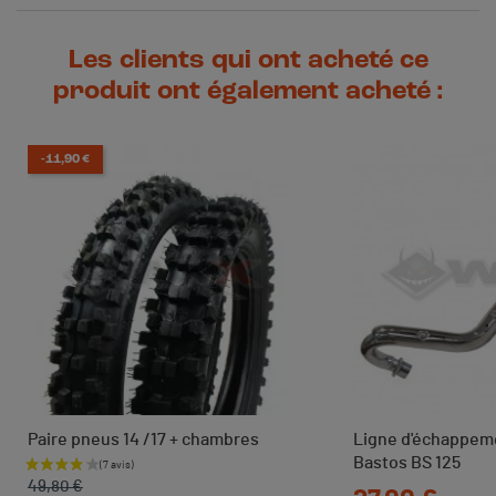
Les clients qui ont acheté ce
produit ont également acheté :
-11,90 €
Paire pneus 14 /17 + chambres
Ligne d'échappem
Bastos BS 125
Prix de base
Prix
49,80 €
Prix