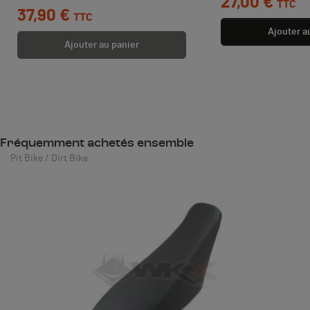
27,00 €
TTC
37,90 €
TTC
Ajouter a
Ajouter au panier
Fréquemment achetés ensemble
Pit Bike / Dirt Bike