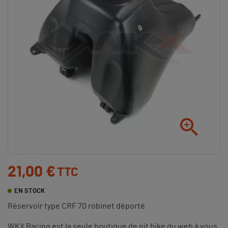

21,00 €
TTC
EN STOCK
Réservoir type CRF 70 robinet déporté
WKX Racing est la seule boutique de pit bike du web à vous