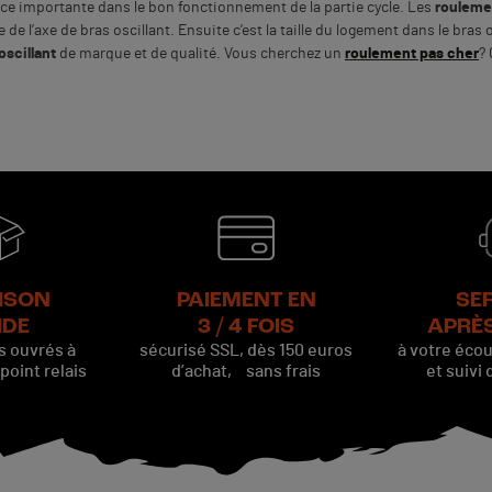
ce importante dans le bon fonctionnement de la partie cycle. Les
rouleme
 de l’axe de bras oscillant. Ensuite c’est la taille du logement dans le bra
oscillant
de marque et de qualité. Vous cherchez un
roulement pas cher
? 
ISON
PAIEMENT EN
SE
IDE
3 / 4 FOIS
APRÈ
rs ouvrés à
sécurisé SSL, dès 150 euros
à votre éco
oint relais
d’achat, sans frais
et suivi 