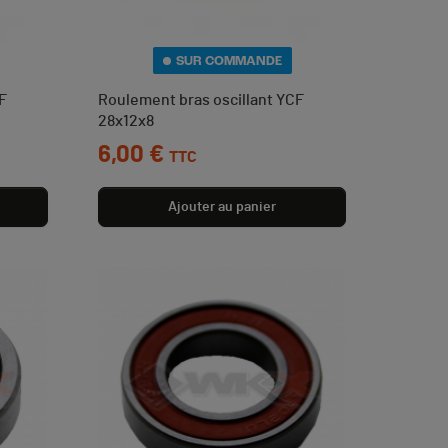
SUR COMMANDE
F
Roulement bras oscillant YCF
28x12x8
Prix
6,00 €
TTC
Ajouter au panier
(3 avis)