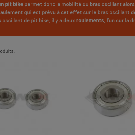
n pit bike
permet donc la mobilité du bras oscillant alors
ulement qui est prévu à cet effet sur le bras oscillant d
oscillant de pit bike, il y a deux
roulements
, l’un sur la 
produits.