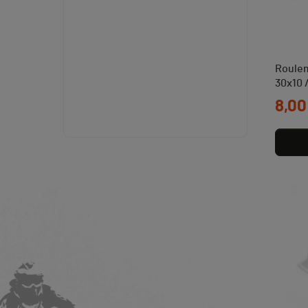
Roulem
30x10 /
Prix
8,00