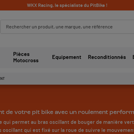
WKX Racing, le spécialiste du PitBike !
Pièces
Equipement
Reconditionnés
Motocross
ENT
ant de votre pit bike avec un roulement perform
 qui permet au bras oscillant de bouger de manière verti
oscillant qui est fixé sur la roue de suivre le mouvemen