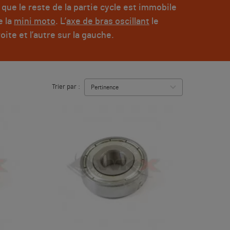
 que le reste de la partie cycle est immobile
e la
mini moto
. L’
axe de bras oscillant
le
droite et l’autre sur la gauche.
Trier par :