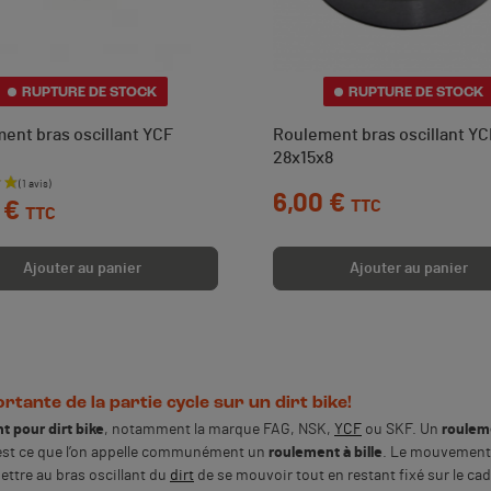
RUPTURE DE STOCK
RUPTURE DE STOCK
ent bras oscillant YCF
Roulement bras oscillant YC
28x15x8
Prix
6,00 €
TTC
 €
TTC
Ajouter au panier
Ajouter au panier
rtante de la partie cycle sur un dirt bike!
t pour dirt bike
, notamment la marque FAG, NSK,
YCF
ou SKF. Un
rouleme
’est ce que l’on appelle communément un
roulement à bille
. Le mouvement d
ettre au bras oscillant du
dirt
de se mouvoir tout en restant fixé sur le ca