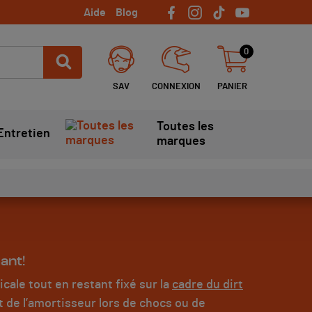
Aide
Blog
0
SAV
CONNEXION
PANIER
Toutes les
Entretien
marques
ant!
cale tout en restant fixé sur la
cadre du dirt
t de l’amortisseur lors de chocs ou de