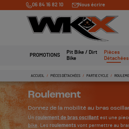
06 84 16 82 10
Nous écrire
Pit Bike / Dirt
Pièces
PROMOTIONS
Bike
Détachées
ACCUEIL
PIÈCES DÉTACHÉES
PARTIE CYCLE
ROULEM
Roulement
Donnez de la mobilité au bras oscill
Un
roulement de bras oscillant
est une piece
bike
. Les
roulements
vont permettre au bras 