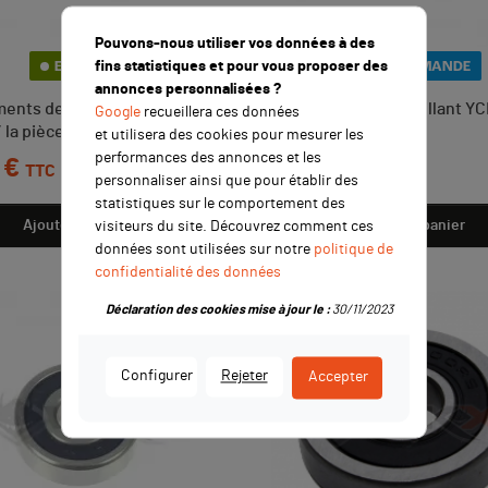
Pouvons-nous utiliser vos données à des
fins statistiques et pour vous proposer des
EN STOCK
SUR COMMANDE
annonces personnalisées ?
ents de bras oscillant FAG
Roulement bras oscillant YC
Google
recueillera ces données
 la pièce
28x10
et utilisera des cookies pour mesurer les
performances des annonces et les
 €
Prix
6,00 €
TTC
TTC
personnaliser ainsi que pour établir des
statistiques sur le comportement des
Ajouter au panier
Ajouter au panier
visiteurs du site. Découvrez comment ces
données sont utilisées sur notre
politique de
confidentialité des données
Déclaration des cookies mise à jour le :
30/11/2023
Configurer
Rejeter
Accepter