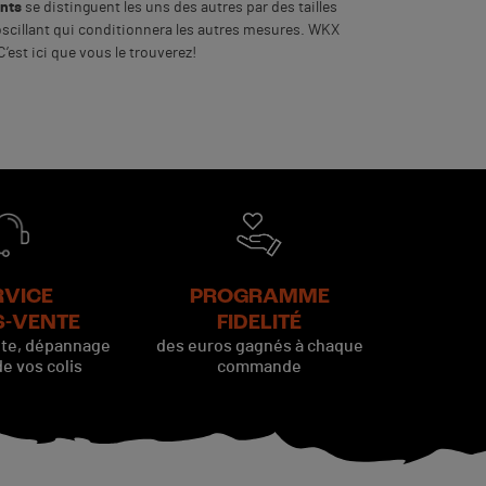
nts
se distinguent les uns des autres par des tailles
s oscillant qui conditionnera les autres mesures. WKX
C’est ici que vous le trouverez!
RVICE
PROGRAMME
S-VENTE
FIDELITÉ
ute, dépannage
des euros gagnés à chaque
de vos colis
commande