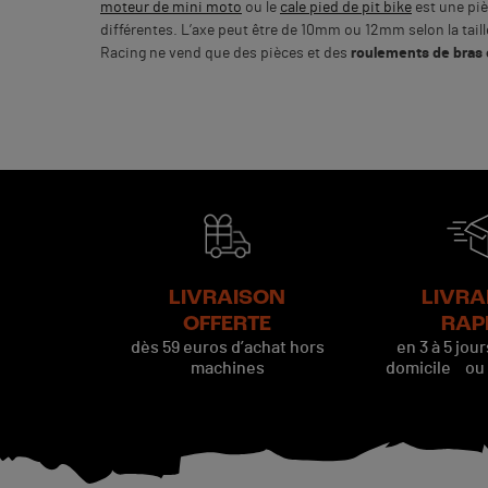
moteur de mini moto
ou le
cale pied de pit bike
est une piè
différentes. L’axe peut être de 10mm ou 12mm selon la taille
Racing ne vend que des pièces et des
roulements de bras 
LIVRAISON
LIVRA
OFFERTE
RAP
dès 59 euros d’achat hors
en 3 à 5 jou
machines
domicile ou p