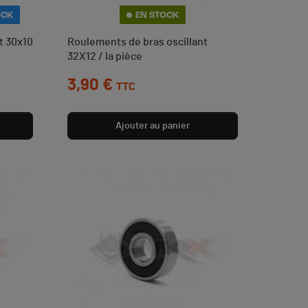
OCK
EN STOCK
t 30x10
Roulements de bras oscillant
32X12 / la pièce
Prix
3,90 €
TTC
Ajouter au panier