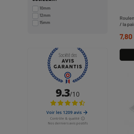
10mm
12mm
Roulem
15mm
/ la pa
Prix
7,80