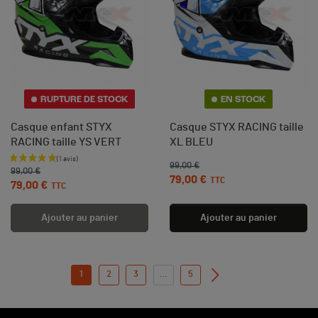
RUPTURE DE STOCK
EN STOCK
Casque enfant STYX
Casque STYX RACING taille
RACING taille YS VERT
XL BLEU
Prix de base
Prix
99,00 €
Prix de base
Prix
99,00 €
79,00 €
TTC
79,00 €
TTC
Ajouter au panier
Ajouter au panier
1
2
3
…
5
Suivant