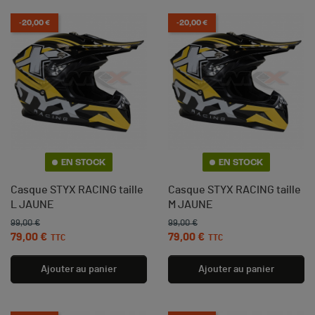
-20,00 €
-20,00 €
EN STOCK
EN STOCK
Casque STYX RACING taille
Casque STYX RACING taille
L JAUNE
M JAUNE
99,00 €
99,00 €
Prix de base
Prix
Prix de base
Prix
79,00 €
79,00 €
TTC
TTC
Ajouter au panier
Ajouter au panier