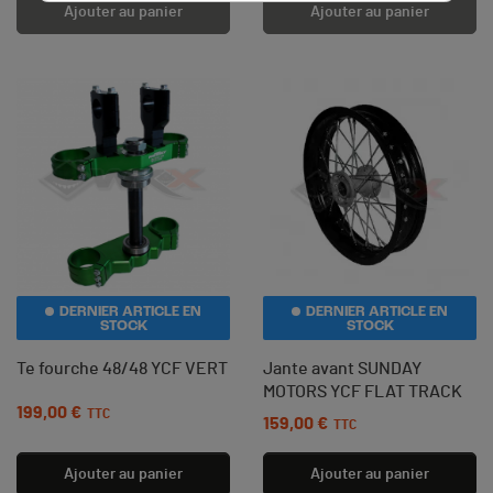
Ajouter au panier
Ajouter au panier
DERNIER ARTICLE EN
DERNIER ARTICLE EN
STOCK
STOCK
Te fourche 48/48 YCF VERT
Jante avant SUNDAY
MOTORS YCF FLAT TRACK
199,00 €
Prix
TTC
159,00 €
Prix
TTC
Ajouter au panier
Ajouter au panier