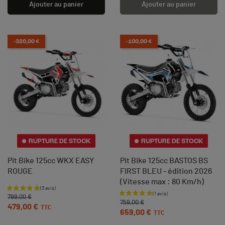
Ajouter au panier
Ajouter au panier
-320,00 €
-100,00 €
(2 avis)
RUPTURE DE STOCK
RUPTURE DE STOCK
Pit Bike 125cc WKX EASY
Pit Bike 125cc BASTOS BS
ROUGE
FIRST BLEU - édition 2026
(Vitesse max : 80 Km/h)
Prix de base
Prix
Prix de base
Prix
799,00 €
759,00 €
479,00 €
TTC
659,00 €
TTC