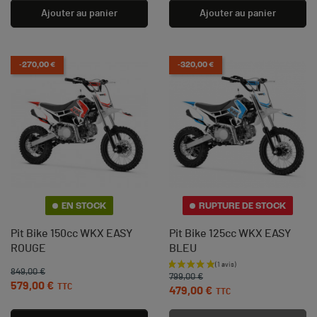
Ajouter au panier
Ajouter au panier
-270,00 €
-320,00 €
EN STOCK
RUPTURE DE STOCK
Pit Bike 150cc WKX EASY
Pit Bike 125cc WKX EASY
ROUGE
BLEU
Prix de base
Prix
849,00 €
Prix de base
Prix
799,00 €
579,00 €
TTC
479,00 €
TTC