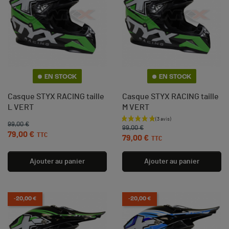
EN STOCK
EN STOCK
Casque STYX RACING taille
Casque STYX RACING taille
L VERT
M VERT
Prix de base
Prix
99,00 €
Prix de base
Prix
99,00 €
79,00 €
TTC
79,00 €
TTC
Ajouter au panier
Ajouter au panier
(1 avis)
-20,00 €
-20,00 €