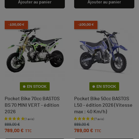
Ajouter au panier
Ajouter au panier
-100,00 €
-100,00 €
EN STOCK
EN STOCK
(2 avis)
Pocket Bike 70cc BASTOS
Pocket Bike 50cc BASTOS
BS 70 MINI VERT - édition
L50 - édition 2026 (Vitesse
2026
max : 40 Km/h)
Prix de base
Prix
Prix de base
Prix
889,00 €
889,00 €
789,00 €
789,00 €
TTC
TTC