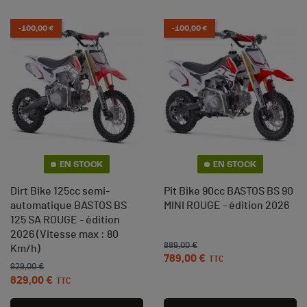
(13 avis)
-100,00 €
-100,00 €
EN STOCK
EN STOCK
Dirt Bike 125cc semi-
Pit Bike 90cc BASTOS BS 90
automatique BASTOS BS
MINI ROUGE - édition 2026
125 SA ROUGE - édition
2026 (Vitesse max : 80
889,00 €
Prix de base
Prix
Km/h)
789,00 €
TTC
929,00 €
Prix de base
Prix
829,00 €
TTC