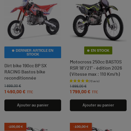
DERNIER ARTICLE EN
EN STOCK
STOCK
Motocross 250cc BASTOS
Dirt bike 190cc BP SX
RSR 18"/21" - édition 2026
RACING Bastos bike
(Vitesse max : 110 Km/h)
(1 avis)
reconditionnée
Prix de base
Prix
1 899,00 €
1 899,00 €
Prix de base
Prix
1 490,00 €
1 799,00 €
TTC
TTC
Ajouter au panier
Ajouter au panier
-100,00 €
-100,00 €