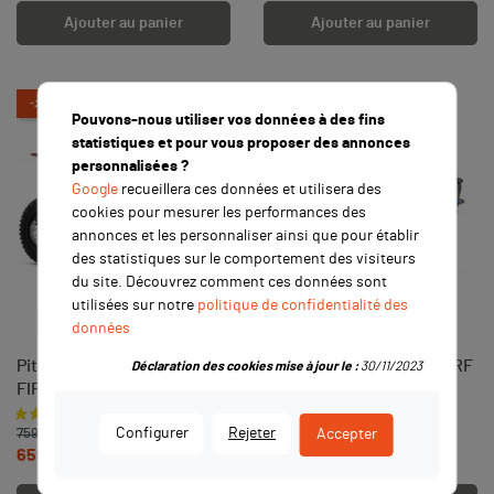
Ajouter au panier
Ajouter au panier
-100,00 €
Pouvons-nous utiliser vos données à des fins
statistiques et pour vous proposer des annonces
personnalisées ?
Google
recueillera ces données et utilisera des
cookies pour mesurer les performances des
annonces et les personnaliser ainsi que pour établir
des statistiques sur le comportement des visiteurs
du site. Découvrez comment ces données sont
utilisées sur notre
politique de confidentialité des
RUPTURE DE STOCK
RUPTURE DE STOCK
données
Pit Bike 125cc BASTOS BS
Moteur YCF 150cc type CRF
Déclaration des cookies mise à jour le :
30/11/2023
FIRST ROUGE - édition 2026
Prix de base
Prix
679,00 €
Prix
TTC
Configurer
Rejeter
Accepter
759,00 €
659,00 €
TTC