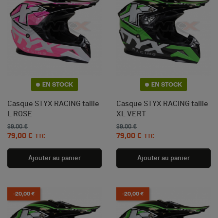
(3 avis)
EN STOCK
EN STOCK
Casque STYX RACING taille
Casque STYX RACING taille
L ROSE
XL VERT
99,00 €
99,00 €
Prix de base
Prix
Prix de base
Prix
79,00 €
79,00 €
TTC
TTC
Ajouter au panier
Ajouter au panier
-20,00 €
-20,00 €