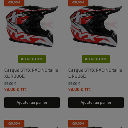
-20,00 €
-20,00 €
EN STOCK
EN STOCK
Casque STYX RACING taille
Casque STYX RACING taille
XL ROUGE
L ROUGE
99,00 €
99,00 €
Prix de base
Prix
Prix de base
Prix
79,00 €
79,00 €
TTC
TTC
Ajouter au panier
Ajouter au panier
-20,00 €
-20,00 €