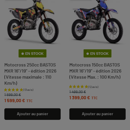
EN STOCK
EN STOCK
Motocross 250cc BASTOS
Motocross 150cc BASTOS
MXR 16"/19" - édition 2026
MXR 16"/19" - édition 2026
(Vitesse maximale : 110
(Vitesse Max. : 100 Km/h)
Km/h)
Prix de base
Prix
Prix de base
Prix
1 499,00 €
1 699,00 €
1 399,00 €
TTC
1 599,00 €
TTC
Ajouter au panier
Ajouter au panier