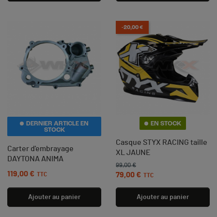
-20,00 €
DERNIER ARTICLE EN
EN STOCK
STOCK
Casque STYX RACING taille
Carter d'embrayage
XL JAUNE
DAYTONA ANIMA
99,00 €
Prix de base
Prix
119,00 €
Prix
79,00 €
TTC
TTC
(1 avis)
Ajouter au panier
Ajouter au panier