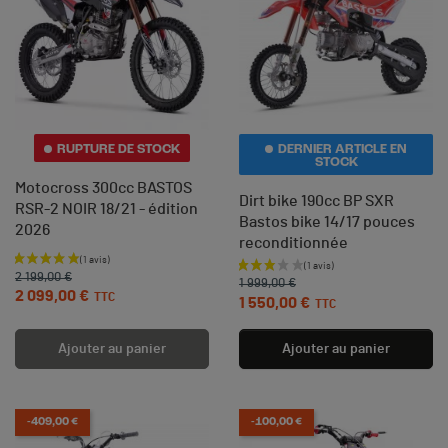
RUPTURE DE STOCK
DERNIER ARTICLE EN
STOCK
Motocross 300cc BASTOS
Dirt bike 190cc BP SXR
RSR-2 NOIR 18/21 - édition
Bastos bike 14/17 pouces
2026
reconditionnée
Prix de base
Prix
Prix de base
Prix
2 199,00 €
1 999,00 €
2 099,00 €
TTC
1 550,00 €
TTC
Ajouter au panier
Ajouter au panier
-409,00 €
-100,00 €