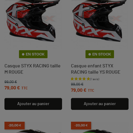
EN STOCK
EN STOCK
Casque STYX RACING taille
Casque enfant STYX
M ROUGE
RACING taille YS ROUGE
Prix de base
Prix
99,00 €
Prix de base
Prix
99,00 €
79,00 €
TTC
79,00 €
TTC
Ajouter au panier
Ajouter au panier
-20,00 €
-20,00 €