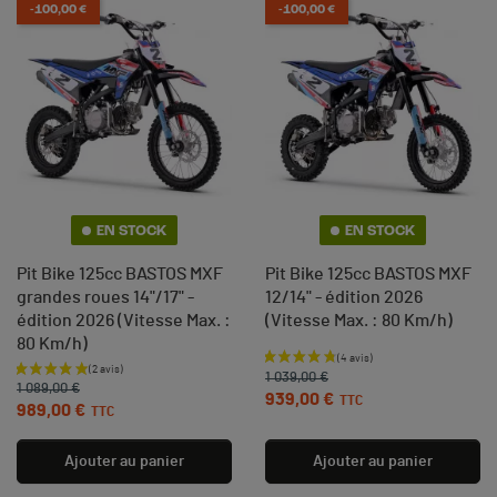
-100,00 €
-100,00 €
EN STOCK
EN STOCK
Pit Bike 125cc BASTOS MXF
Pit Bike 125cc BASTOS MXF
grandes roues 14"/17" -
12/14" - édition 2026
édition 2026 (Vitesse Max. :
(Vitesse Max. : 80 Km/h)
80 Km/h)
Prix de base
Prix
Prix de base
Prix
1 039,00 €
1 089,00 €
939,00 €
TTC
989,00 €
TTC
Ajouter au panier
Ajouter au panier