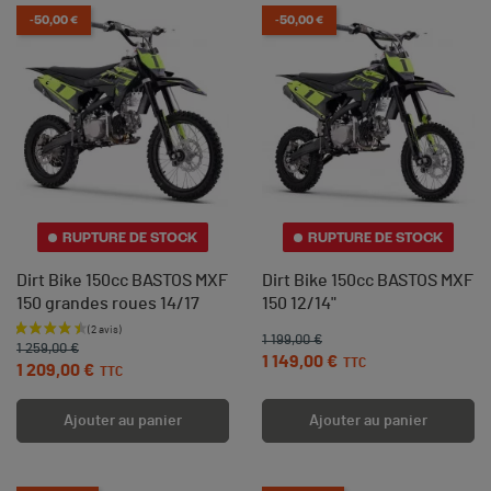
-50,00 €
-50,00 €
RUPTURE DE STOCK
RUPTURE DE STOCK
Dirt Bike 150cc BASTOS MXF
Dirt Bike 150cc BASTOS MXF
150 grandes roues 14/17
150 12/14"
Prix de base
Prix
1 199,00 €
Prix de base
Prix
1 259,00 €
1 149,00 €
TTC
1 209,00 €
TTC
Ajouter au panier
Ajouter au panier