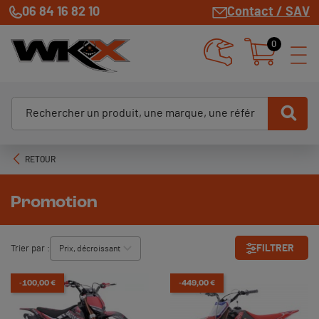
06 84 16 82 10
Contact / SAV
0
RETOUR
Promotion
FILTRER
Trier par :
-100,00 €
-449,00 €