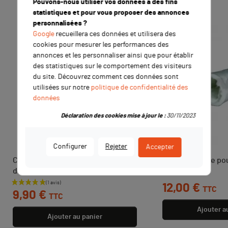
produit ont également acheté :
Pouvons-nous utiliser vos données à des fins
statistiques et pour vous proposer des annonces
personnalisées ?
Google
recueillera ces données et utilisera des
cookies pour mesurer les performances des
annonces et les personnaliser ainsi que pour établir
des statistiques sur le comportement des visiteurs
du site. Découvrez comment ces données sont
utilisées sur notre
politique de confidentialité des
données
Déclaration des cookies mise à jour le :
30/11/2023
Configurer
Rejeter
Accepter
Couronne arrière axe 76 mm 43
Laine de roche pou
dents 428
YCF
Prix
Prix
12,00 €
TTC
9,90 €
TTC
Ajouter a
Ajouter au panier