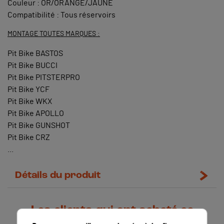
Couleur : OR/ORANGE/JAUNE
Compatibilité : Tous réservoirs
MONTAGE TOUTES MARQUES :
Pit Bike BASTOS
Pit Bike BUCCI
Pit Bike PITSTERPRO
Pit Bike YCF
Pit Bike WKX
Pit Bike APOLLO
Pit Bike GUNSHOT
Pit Bike CRZ
...
Détails du produit
Les clients qui ont acheté ce