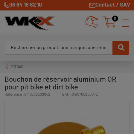
06 84 16 82 10
Contact / SAV
0
RETOUR
Bouchon de réservoir aluminium OR
pour pit bike et dirt bike
Référence :
0410700200042
EAN :
0410700200042