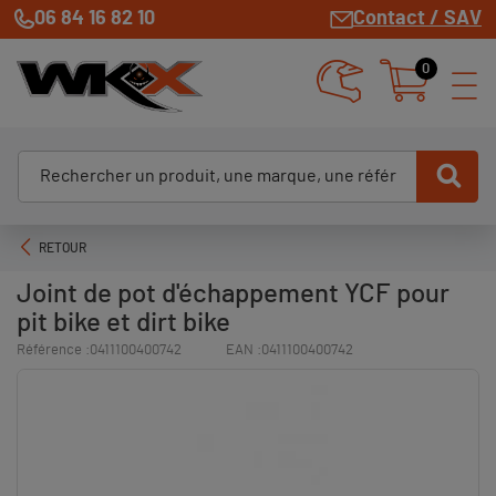
06 84 16 82 10
Contact / SAV
0
RETOUR
Joint de pot d'échappement YCF pour
pit bike et dirt bike
Référence :
0411100400742
EAN :
0411100400742