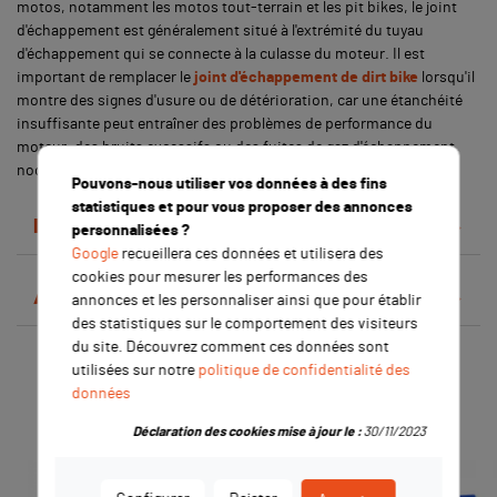
motos, notamment les motos tout-terrain et les pit bikes, le joint
d'échappement est généralement situé à l'extrémité du tuyau
d'échappement qui se connecte à la culasse du moteur. Il est
important de remplacer le
joint d'échappement de dirt bike
lorsqu'il
montre des signes d'usure ou de détérioration, car une étanchéité
insuffisante peut entraîner des problèmes de performance du
moteur, des bruits excessifs ou des fuites de gaz d'échappement
nocives.
Pouvons-nous utiliser vos données à des fins
statistiques et pour vous proposer des annonces
Détails du produit
personnalisées ?
Google
recueillera ces données et utilisera des
cookies pour mesurer les performances des
Avis clients
annonces et les personnaliser ainsi que pour établir
des statistiques sur le comportement des visiteurs
du site. Découvrez comment ces données sont
Les clients qui ont acheté ce
utilisées sur notre
politique de confidentialité des
données
produit ont également acheté :
Déclaration des cookies mise à jour le :
30/11/2023