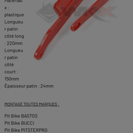
Matériau
x :
plastique
Longueu
r patin
côté long
: 220mm
Longueu
r patin
côté
court :
150mm
Épaisseur patin : 24mm
MONTAGE TOUTES MARQUES :
Pit Bike BASTOS
Pit Bike BUCCI
Pit Bike PITSTERPRO