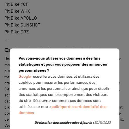
Pit Bike YCF
Pit Bike WKX
Pit Bike APOLLO
Pit Bike GUNSHOT
Pit Bike CRZ
...
Quel est le rôle du patin de chaîne ?
Pouvons-nous utiliser vos données à des fins
Une pit bike utilise la transmission par chaîne car ce système est le
statistiques et pour vous proposer des annonces
moins coûteux tout en étant celui qui limite le plus la perte de
personnalisées ?
puissance du moteur. De plus, une chaîne de transmission a une
Google
recueillera ces données et utilisera des
très bonne durée de vie si l’on en prend soin. Cela passe par le
cookies pour mesurer les performances des
graissage, le nettoyage mais également par l’ajout d’une protection.
annonces et les personnaliser ainsi que pour établir
C’est à ce moment-là qu’entre en scène le patin de chaîne. En effet,
des statistiques sur le comportement des visiteurs
son rôle sera d’éviter que la chaîne vienne buter contre le bras
du site. Découvrez comment ces données sont
oscillant car aussi bien la chaîne que le bras oscillant de votre dirt
utilisées sur notre
politique de confidentialité des
bike peuvent se dégrader au contact. Le patin de chaîne est présent
données
pour encaisser ce choc ; ce qui permet d’augmenter la durée de vie
de la chaîne et du bras oscillant. Avoir une pièce aussi utile à ce prix,
Déclaration des cookies mise à jour le :
30/11/2023
c’est vraiment une affaire à saisir.