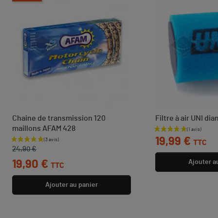
Chaine de transmission 120
Filtre à air UNI di
maillons AFAM 428
Prix
19,99 €
TTC
Prix de base
Prix
24,90 €
19,90 €
Ajouter a
TTC
Ajouter au panier