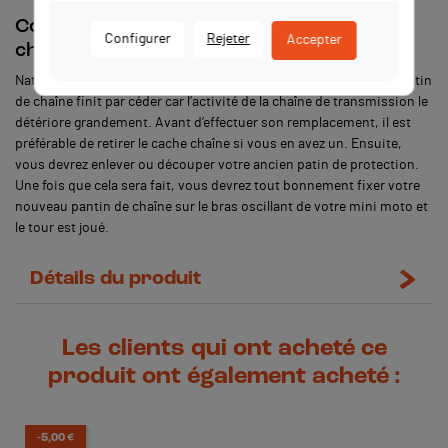
Comment faire pour changer le patin de
Configurer
Rejeter
Accepter
chaîne de sa mini moto ?
Naturellement, bien que possédant une bonne durée de vie, un patin
de chaîne finit par céder car l’activité de la chaîne de transmission le
détériore grandement. Avant d’effectuer son remplacement, il est
préférable de retirer le cache chaîne si vous en avez un. Ensuite,
vous devrez enlever ou découper votre ancien patin de protection.
Une fois que cela sera fait, vous devrez tout bonnement fixer votre
nouveau pantin de chaîne sur le bras oscillant de votre mini moto et
le tour est joué.
Détails du produit
Les clients qui ont acheté ce
produit ont également acheté :
-5,00 €