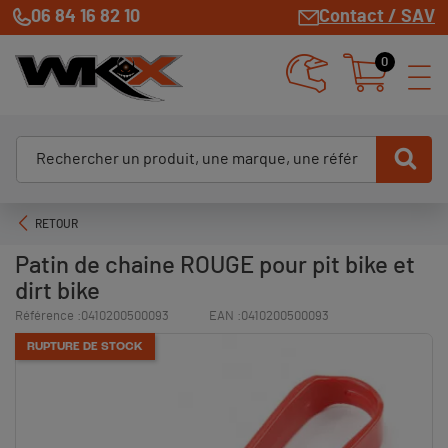
06 84 16 82 10
Contact / SAV
0
RETOUR
Patin de chaine ROUGE pour pit bike et
dirt bike
Référence :
0410200500093
EAN :
0410200500093
RUPTURE DE STOCK