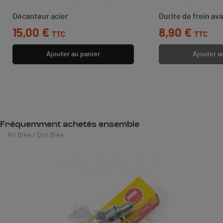
Décanteur acier
Durite de frein av
Prix
15,00 €
Prix
8,90 €
TTC
TTC
Ajouter au panier
Ajouter a
Fréquemment achetés ensemble
Pit Bike / Dirt Bike