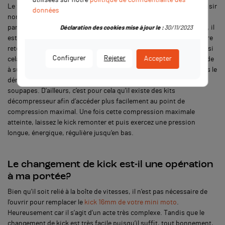
Le fameux démarrage au kick, entre souffrance, frustration et plaisir
données
non dissimulé lorsque cela fonctionne. Le démarrage au kick fait
partie de l’identité d’une
dirt bike
, de son charme même si parfois, il
Déclaration des cookies mise à jour le :
30/11/2023
est vrai, on n’en voudrait plus surtout lorsqu’on subit le très célèbre
retour de kick à vous faire vous rouler par terre de douleur. Même si
Configurer
Rejeter
Accepter
cela peut paraître simple, il ne faut pas oublier qu’il y a une méthode
à suivre. En effet, il faut savoir que plus la cylindrée augmente plus le
démarrage au kick devient compliqué surtout sur à cause des
soupapes. D’ailleurs, c’est pour cela qu’il existe des kits
décompresseur afin d’accéder plus facilement au point de
compression maximal. Une fois cette compression maximale
atteinte, laissez le kick remonter et puis exercez une pression
longue, énergique, régulière jusqu’en bas.
Le changement de kick est-il une opération
à ma portée?
Bien qu’il soit relié à la boîte de vitesses, il n’est pas nécessaire de
l’ouvrir pour remplacer le
kick 16mm de votre mini moto
.
Heureusement car il s’agit d’un acte très complexe. Tandis que le
changement de kick est très facile puisqu’il suffit, tout bonnement,