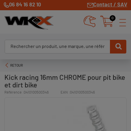
06 84 16 82 10
Contact / SAV
0
RETOUR
Kick racing 16mm CHROME pour pit bike
et dirt bike
Référence :
0410100500346
EAN :
0410100500346