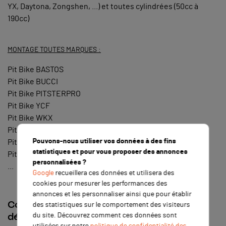
YX, Daytona, Zongshen, ...) et toutes cylindrées (50cc à
190cc)
MONTAGE TOUTES MARQUES :
Pit Bike BASTOS
Pit Bike BUCCI
Pit Bike PITSTERPRO
Pit Bike YCF
Pit Bike WKX
Pit Bike APOLLO
Pouvons-nous utiliser vos données à des fins
Pit Bike GUNSHOT
statistiques et pour vous proposer des annonces
Pit Bike CRZ
personnalisées ?
...
Google
recueillera ces données et utilisera des
cookies pour mesurer les performances des
annonces et les personnaliser ainsi que pour établir
Comment faire pour maîtriser le
des statistiques sur le comportement des visiteurs
du site. Découvrez comment ces données sont
démarrage au kick ?
utilisées sur notre
politique de confidentialité des