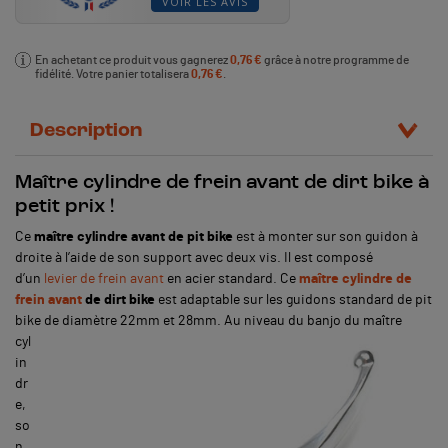
VOIR LES AVIS
En achetant ce produit vous gagnerez
0,76 €
grâce à notre programme de
fidélité. Votre panier totalisera
0,76 €
.
Description
Maître cylindre de frein avant de dirt bike à
petit prix !
Ce
maître cylindre avant de pit bike
est à monter sur son guidon à
droite à l’aide de son support avec deux vis. Il est composé
d’un
levier de frein avant
en acier standard. Ce
maître cylindre de
frein avant
de dirt bike
est adaptable sur les guidons standard de pit
bike de diamètre 22mm et 28mm.
Au niveau du banjo du maître
cyl
in
dr
e,
so
n