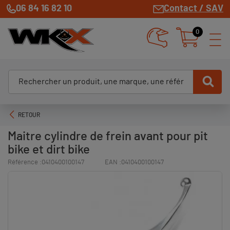
06 84 16 82 10
Contact / SAV
0
RETOUR
Maitre cylindre de frein avant pour pit
bike et dirt bike
Référence :
0410400100147
EAN :
0410400100147