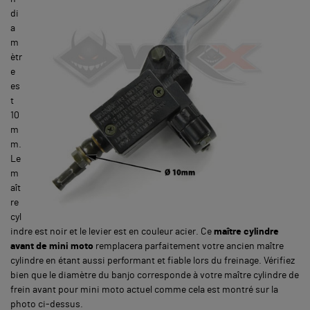
di
a
m
ètr
e
es
t
10
m
m.
Le
m
aît
re
cyl
indre est noir et le levier est en couleur acier. Ce
maître cylindre
avant de mini moto
remplacera parfaitement votre ancien maître
cylindre en étant aussi performant et fiable lors du freinage. Vérifiez
bien que le diamètre du banjo corresponde à votre maître cylindre de
frein avant pour mini moto actuel comme cela est montré sur la
photo ci-dessus.