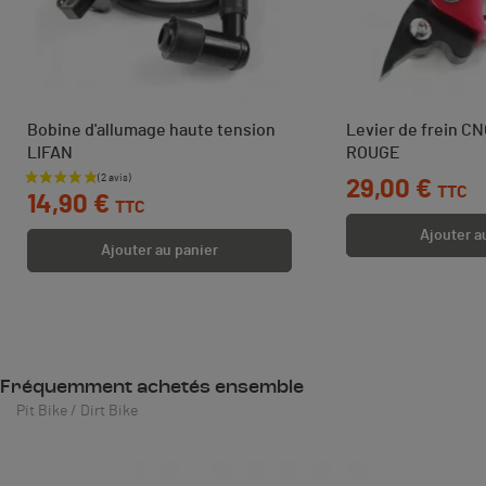
Bobine d'allumage haute tension
Levier de frein C
LIFAN
ROUGE
Prix
Prix
29,00 €
TTC
14,90 €
TTC
Ajouter a
Ajouter au panier
Fréquemment achetés ensemble
Pit Bike / Dirt Bike