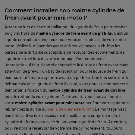
Comment installer son maître cylindre de
frein avant pour mini moto ?
Attention lors de cette installation, du liquide de frein peut tomber
ou gicler hors du
maître cylindre de frein avant de pit bike
. C’est un
liquide corrosif et dangereux pour vous et les pièces de votre mini
moto. Veillez à utiliser des gants et à couvrir avec un chiffon les
parties de la dirt bike susceptible de recevoir des écoulements de
liquide de frein lors de votre montage. Pour commencer
l’installation, il faut d’abord débrancher la durite de frein avant mais
attention de prévoir un bac de réception pour le liquide de frein qui
peut sortir du maitre cylindre avant du pit bike. Une fois cette durite
débranchée et le liquide de frein évacué, vous pouvez commencer à
démonter la fixation du
maître cylindre de frein avant de dirt bike
pour le retirer de votre guidon. Maintenant, vous pouvez monter
votre
maitre cylindre avant pour mini moto
neuf sur votre guidon et
rebranchez la durite du
banjo de diamètre 10mm
. Le montage n’est
pas fini car il va être nécessaire de réaliser une purge du maître
cylindre du frein avant avec du nouveau liquide de frein. Attention,
pour remplir le réservoir de votre maitre cylindre avant, toujours
utiliser du liquide de frein DOT 4 disponible sur WKX Racing. Une