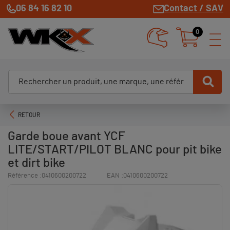
06 84 16 82 10
Contact / SAV
0
RETOUR
Garde boue avant YCF
LITE/START/PILOT BLANC pour pit bike
et dirt bike
Référence :
0410600200722
EAN :
0410600200722