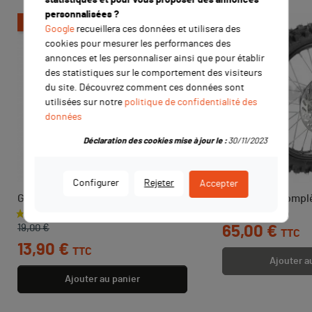
personnalisées ?
-5,10 €
Google
recueillera ces données et utilisera des
cookies pour mesurer les performances des
annonces et les personnaliser ainsi que pour établir
des statistiques sur le comportement des visiteurs
du site. Découvrez comment ces données sont
utilisées sur notre
politique de confidentialité des
données
Déclaration des cookies mise à jour le :
30/11/2023
Configurer
Rejeter
Accepter
Guidon acier
Roue avant complè
Prix de base
Prix
Prix
19,00 €
65,00 €
TTC
13,90 €
TTC
Ajouter a
Ajouter au panier