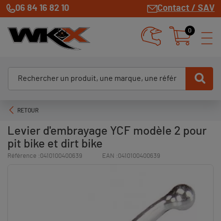
06 84 16 82 10
Contact / SAV
0
RETOUR
Levier d'embrayage YCF modèle 2 pour
pit bike et dirt bike
Référence :
0410100400639
EAN :
0410100400639