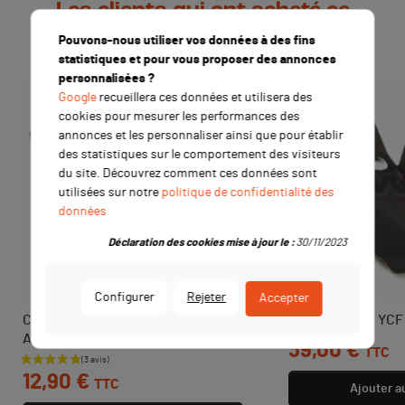
Les clients qui ont acheté ce
produit ont également acheté :
Pouvons-nous utiliser vos données à des fins
statistiques et pour vous proposer des annonces
personnalisées ?
Google
recueillera ces données et utilisera des
cookies pour mesurer les performances des
annonces et les personnaliser ainsi que pour établir
des statistiques sur le comportement des visiteurs
du site. Découvrez comment ces données sont
utilisées sur notre
politique de confidentialité des
données
Déclaration des cookies mise à jour le :
30/11/2023
Configurer
Rejeter
Accepter
Chambre à air KENDA Renforcée
Sabot moteur YCF
AR 90/100x14
Prix
39,00 €
TTC
Prix
12,90 €
TTC
Ajouter a