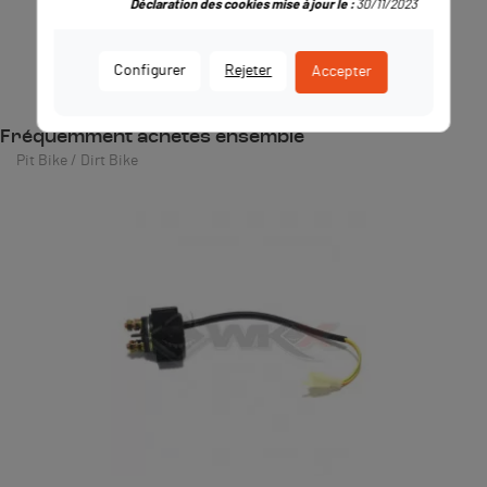
Déclaration des cookies mise à jour le :
30/11/2023
Configurer
Rejeter
Accepter
Fréquemment achetés ensemble
Pit Bike / Dirt Bike