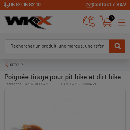
06 84 16 82 10
Contact / SAV
0
RETOUR
Poignée tirage pour pit bike et dirt bike
Référence :
0430201000439
EAN :
0430201000439