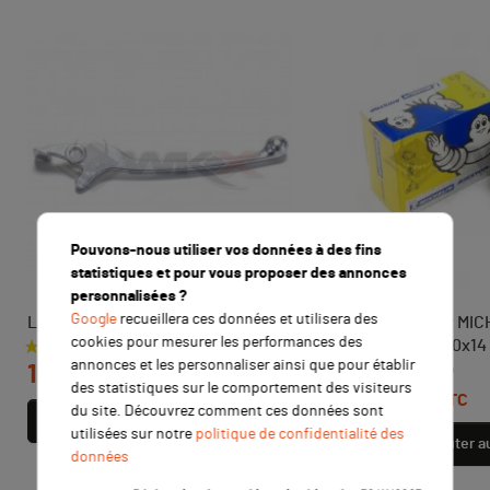
Pouvons-nous utiliser vos données à des fins
statistiques et pour vous proposer des annonces
personnalisées ?
Google
recueillera ces données et utilisera des
Levier de frein MXR - RSR
Chambre à air MIC
cookies pour mesurer les performances des
pouces 60/100x14
Prix
annonces et les personnaliser ainsi que pour établir
12,00 €
TTC
Prix
des statistiques sur le comportement des visiteurs
14,90 €
TTC
du site. Découvrez comment ces données sont
Ajouter au panier
utilisées sur notre
politique de confidentialité des
Ajouter a
données