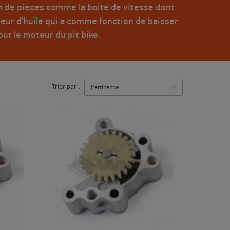
on de pièces comme la boite de vitesse dont
eur d’huile
qui a comme fonction de baisser
out le moteur du pit bike.
Trier par :