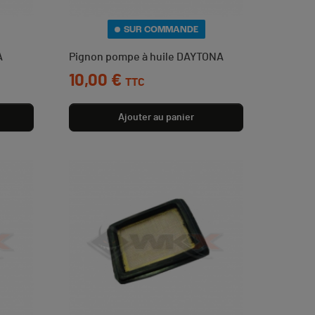
SUR COMMANDE
A
Pignon pompe à huile DAYTONA
Prix
10,00 €
TTC
Ajouter au panier