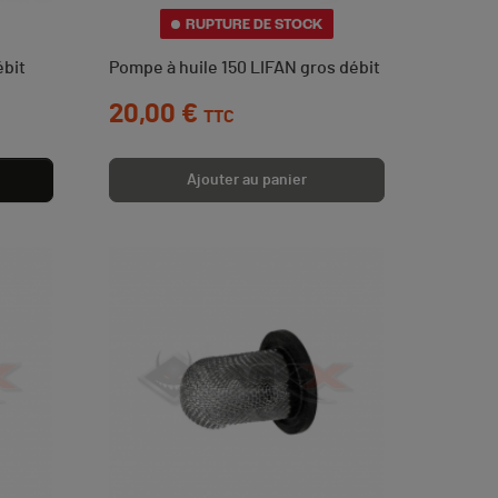
RUPTURE DE STOCK
́bit
Pompe à huile 150 LIFAN gros débit
Prix
20,00 €
TTC
Ajouter au panier