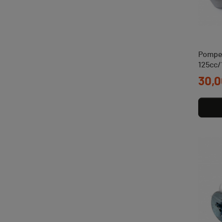
Pompe 
125cc/
Prix
30,0