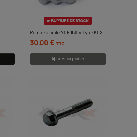
RUPTURE DE STOCK
o
Pompe à huile YCF 150cc type KLX
Prix
30,00 €
TTC
Ajouter au panier