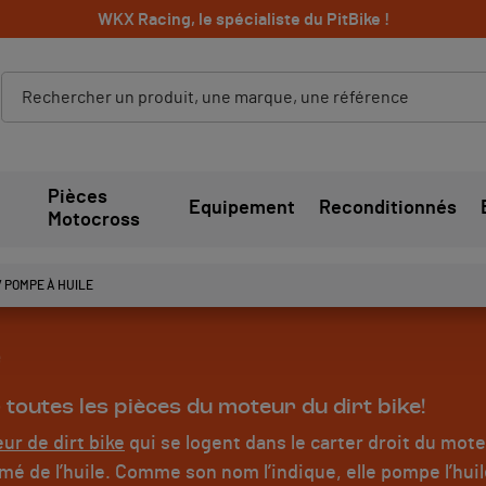
WKX Racing, le spécialiste du PitBike !
Pièces
Equipement
Reconditionnés
Motocross
/ POMPE À HUILE
e
 toutes les pièces du moteur du dirt bike!
ur de dirt bike
qui se logent dans le carter droit du mot
ermé de l’huile. Comme son nom l’indique, elle pompe l’hui