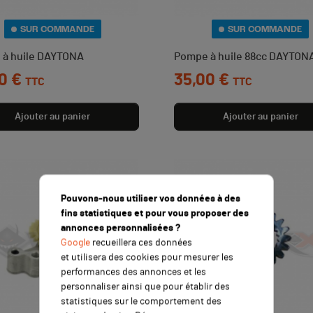
SUR COMMANDE
SUR COMMANDE
à huile DAYTONA
Pompe à huile 88cc DAYTON
0 €
Prix
35,00 €
TTC
TTC
Ajouter au panier
Ajouter au panier
Pouvons-nous utiliser vos données à des
fins statistiques et pour vous proposer des
annonces personnalisées ?
Google
recueillera ces données
et utilisera des cookies pour mesurer les
performances des annonces et les
personnaliser ainsi que pour établir des
statistiques sur le comportement des