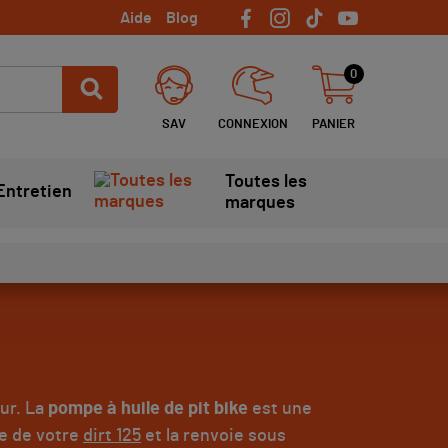
Aide
Blog
0
SAV
CONNEXION
PANIER
Toutes les
Entretien
marques
eur. La
pompe à huile de pit bike
est une
le de votre
dirt 125
et la renvoie sous