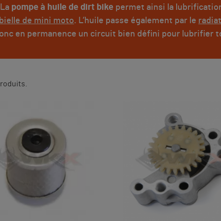
 La
pompe à huile de dirt bike
permet ainsi la lubrificati
bielle de mini moto
. L’huile passe également par le
radiat
onc en permanence un circuit bien défini pour lubrifier t
 produits.