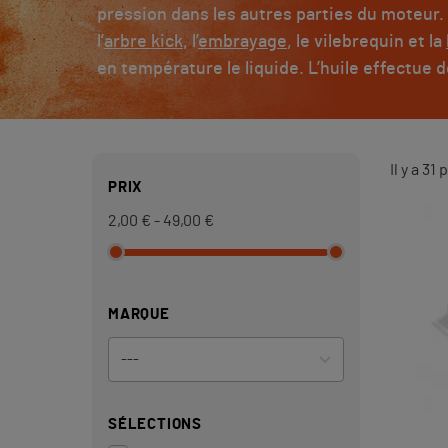
pression dans les autres parties du moteur.
l’
arbre kick
, l’
embrayage
, le vilebrequin et la
en température le liquide. L’huile effectue d
Il y a 31
PRIX
2,00 € - 49,00 €
MARQUE
SÉLECTIONS