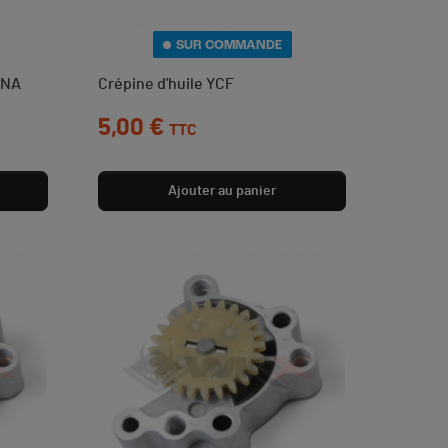
SUR COMMANDE
ONA
Crépine d'huile YCF
Prix
5,00 €
TTC
Ajouter au panier