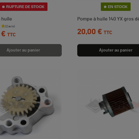
RUPTURE DE STOCK
EN STOCK
à huile
Pompe à huile 140 YX gros de
Prix
20,00 €
TTC
 €
TTC
Ajouter au panier
Ajouter au panier