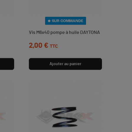
SUR COMMANDE
Vis M6x40 pompe à huile DAYTONA
Prix
2,00 €
TTC
Ajouter au panier