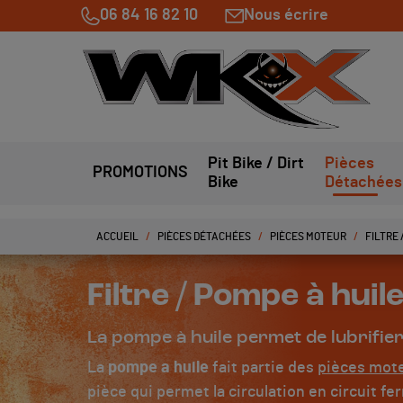
06 84 16 82 10
Nous écrire
Pit Bike / Dirt
Pièces
PROMOTIONS
Bike
Détachées
ACCUEIL
PIÈCES DÉTACHÉES
PIÈCES MOTEUR
FILTRE 
Filtre / Pompe à huil
La pompe à huile permet de lubrifier
La
pompe a huile
fait partie des
pièces mote
pièce qui permet la circulation en circuit f