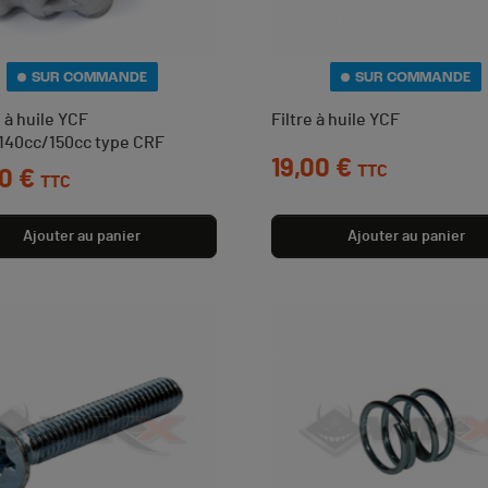
SUR COMMANDE
SUR COMMANDE
à huile YCF
Filtre à huile YCF
140cc/150cc type CRF
Prix
19,00 €
TTC
0 €
TTC
Ajouter au panier
Ajouter au panier