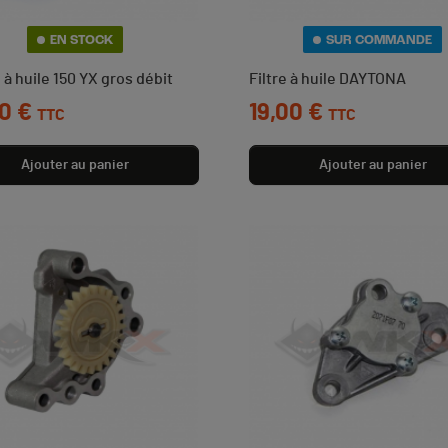
EN STOCK
SUR COMMANDE
à huile 150 YX gros débit
Filtre à huile DAYTONA
0 €
Prix
19,00 €
TTC
TTC
Ajouter au panier
Ajouter au panier
(2 avis)