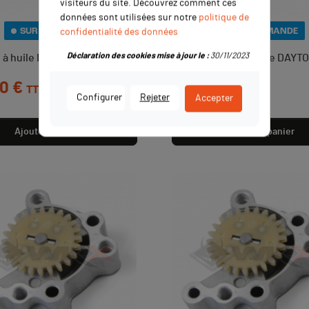
visiteurs du site. Découvrez comment ces
données sont utilisées sur notre
politique de
SUR COMMANDE
SUR COMMANDE
confidentialité des données
Déclaration des cookies mise à jour le :
30/11/2023
à huile DAYTONA ANIMA
Pignon pompe à huile DAYT
ANIMA
0 €
TTC
Prix
15,00 €
TTC
Configurer
Rejeter
Accepter
Ajouter au panier
Ajouter au panier