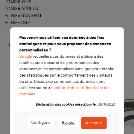
Pit Bike WKX
Pit Bike APOLLO
Pit Bike GUNSHOT
Pit Bike CRZ
...
Pouvons-nous utiliser vos données à des fins
statistiques et pour vous proposer des annonces
Détails du produit
personnalisées ?
Google
recueillera ces données et utilisera des
cookies pour mesurer les performances des
Les clients qui ont acheté ce
annonces et les personnaliser ainsi que pour établir
produit ont également acheté :
des statistiques sur le comportement des visiteurs
du site. Découvrez comment ces données sont
utilisées sur notre
politique de confidentialité des
données
Déclaration des cookies mise à jour le :
30/11/2023
Configurer
Rejeter
Accepter