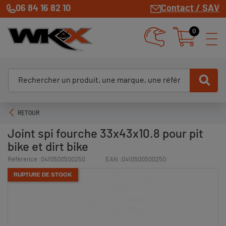
06 84 16 82 10
Contact / SAV
0
RETOUR
Joint spi fourche 33x43x10.8 pour pit
bike et dirt bike
Référence :
0410500500250
EAN :
0410500500250
RUPTURE DE STOCK