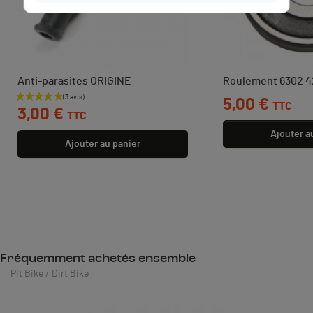
Anti-parasites ORIGINE
Roulement 6302 
Prix
Prix
5,00 €
TTC
3,00 €
TTC
Ajouter a
Ajouter au panier
Fréquemment achetés ensemble
Pit Bike / Dirt Bike