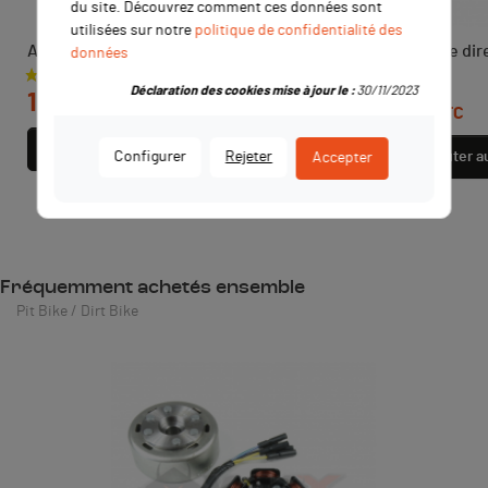
du site. Découvrez comment ces données sont
utilisées sur notre
politique de confidentialité des
Axe de bras oscillant 12mm
Ecrou colonne dir
données
ROUGE
Prix
Déclaration des cookies mise à jour le :
30/11/2023
12,00 €
TTC
Prix
12,00 €
TTC
Ajouter au panier
Ajouter a
Configurer
Rejeter
Accepter
Fréquemment achetés ensemble
Pit Bike / Dirt Bike