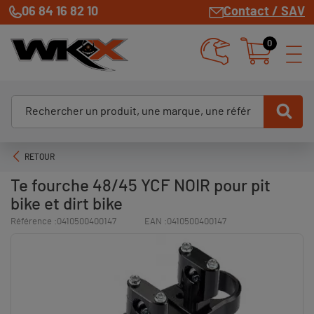
06 84 16 82 10
Contact / SAV
0
RETOUR
Te fourche 48/45 YCF NOIR pour pit
bike et dirt bike
Référence :
0410500400147
EAN :
0410500400147