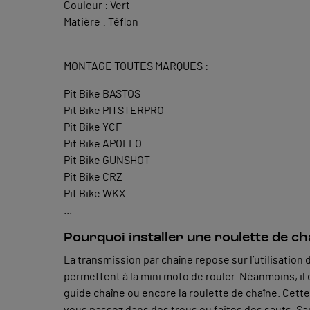
Couleur : Vert
Matière : Téflon
MONTAGE TOUTES MARQUES :
Pit Bike BASTOS
Pit Bike PITSTERPRO
Pit Bike YCF
Pit Bike APOLLO
Pit Bike GUNSHOT
Pit Bike CRZ
Pit Bike WKX
...
Pourquoi installer une roulette de cha
La transmission par chaîne repose sur l’utilisation
permettent à la mini moto de rouler. Néanmoins, il 
guide chaîne ou encore la roulette de chaîne. Cett
vous passez dans des trous ou faites des sauts. San