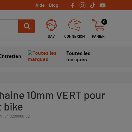
Aide
Blog
0
SAV
CONNEXION
PANIER
Toutes les
Entretien
marques
chaine 10mm VERT pour
t bike
N :
0410200600182