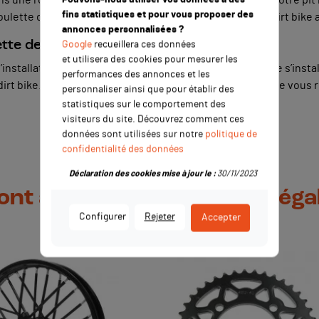
fins statistiques et pour vous proposer des
oulette de chaîne n’est pas un tendeur de chaîne. Votre dirt bike
annonces personnalisées ?
te de chaîne sur sa mini moto ?
Google
recueillera ces données
et utilisera des cookies pour mesurer les
stallation de la roulette de chaîne. Assurément, elle ne s’instal
performances des annonces et les
irt bike. Maintenant que vous avez identifié l’endroit, il ne vous 
personnaliser ainsi que pour établir des
statistiques sur le comportement des
visiteurs du site. Découvrez comment ces
données sont utilisées sur notre
politique de
confidentialité des données
Déclaration des cookies mise à jour le :
30/11/2023
 ont acheté ce produit ont ég
Configurer
Rejeter
Accepter