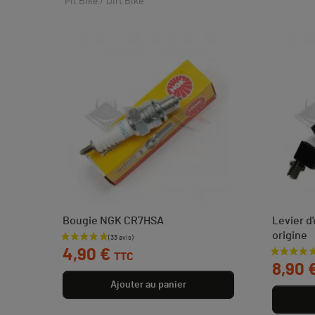
Pit Bike / Dirt Bike
Bougie NGK CR7HSA
Levier d
origine
Prix
4,90 €
TTC
Prix
8,90 
Ajouter au panier