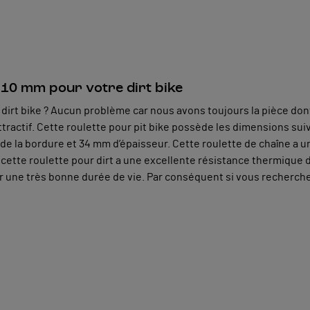
e 10 mm pour votre dirt bike
dirt bike ? Aucun problème car nous avons toujours la pièce dont
ttractif. Cette roulette pour pit bike possède les dimensions sui
 la bordure et 34 mm d’épaisseur. Cette roulette de chaîne a une 
cette roulette pour dirt a une excellente résistance thermique do
ntir une très bonne durée de vie. Par conséquent si vous recherch