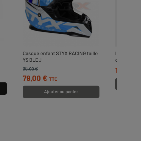
Casque enfant STYX RACING taille
Levier de fr
YS BLEU
cocotte YC
99,00 €
Prix de base
Prix
Prix
10,00 €
79,00 €
TTC
Aj
Ajouter au panier