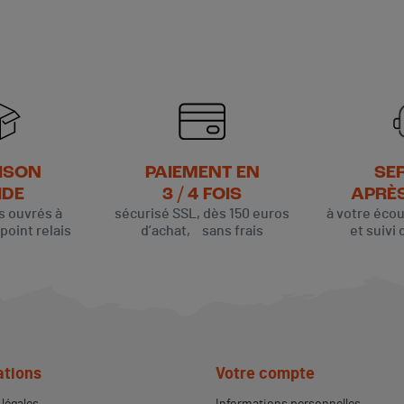
ISON
PAIEMENT EN
SE
IDE
3 / 4 FOIS
APRÈ
rs ouvrés à
sécurisé SSL, dès 150 euros
à votre éco
oint relais
d’achat, sans frais
et suivi 
ations
Votre compte