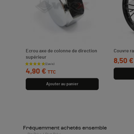
Ecrou axe de colonne de direction
Couvre r
supérieur
Prix
8,50 €
Prix
4,90 €
TTC
Ajouter au panier
Fréquemment achetés ensemble