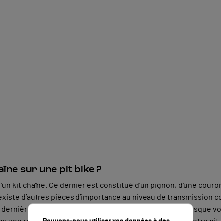
îne sur une pit bike ?
 d’un kit chaîne. Ce dernier est constitué d’un pignon, d’une cour
existe d’autres pièces d’importance au niveau de transmission co
e dernière possède la compétence de tendre la chaîne lorsque vo
s une roulette de chaîne, la chaîne de transmission de votre pit 
Pouvons-nous utiliser vos données à des