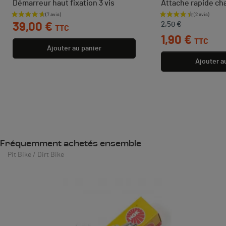
Démarreur haut fixation 3 vis
Attache rapide ch
Prix
Prix de base
Prix
2,50 €
39,00 €
TTC
1,90 €
TTC
Ajouter au panier
Ajouter a
Fréquemment achetés ensemble
Pit Bike / Dirt Bike