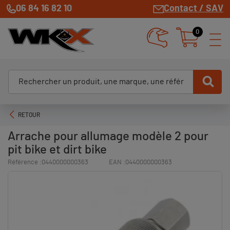
06 84 16 82 10
Contact / SAV
0
RETOUR
Arrache pour allumage modèle 2 pour
pit bike et dirt bike
Référence :
0440000000363
EAN :
0440000000363