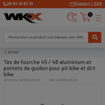
06 84 16 82 10
Contact / SAV
0
RETOUR
Tés de fourche 45 / 48 aluminium et
pontets de guidon pour pit bike et dirt
bike
Référence :
0410500400420
EAN :
0410500400420