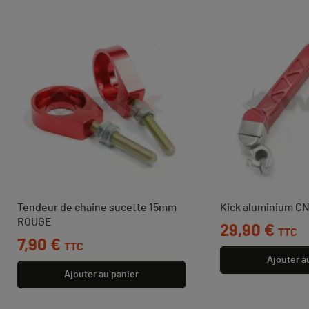
Tendeur de chaine sucette 15mm
Kick aluminium 
ROUGE
Prix
29,90 €
TTC
Prix
7,90 €
TTC
Ajouter a
Ajouter au panier