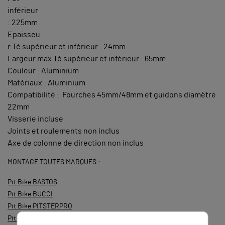
inférieur
: 225mm
Epaisseu
r Té supérieur et inférieur : 24mm
Largeur max Té supérieur et inférieur : 65mm
Couleur : Aluminium
Matériaux : Aluminium
Compatibilité : Fourches 45mm/48mm et guidons diamètre
22mm
Visserie incluse
Joints et roulements non inclus
Axe de colonne de direction non inclus
MONTAGE TOUTES MARQUES :
Pit Bike BASTOS
Pit Bike BUCCI
Pit Bike PITSTERPRO
Pit Bike YCF