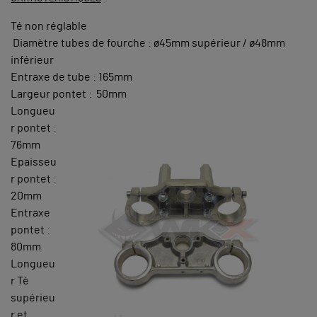
Té non réglable
Diamètre tubes de fourche : ø45mm supérieur / ø48mm
inférieur
Entraxe de tube : 165mm
Largeur pontet : 50mm
Longueu
r pontet :
76mm
Epaisseu
r pontet :
20mm
Entraxe
pontet :
80mm
Longueu
r Té
supérieu
r et