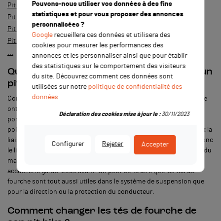
Pouvons-nous utiliser vos données à des fins
Pit Bike WKX
statistiques et pour vous proposer des annonces
Pit Bike APOLLO
personnalisées ?
Pit Bike GUNSHOT
Google
recueillera ces données et utilisera des
Pit Bike CRZ
cookies pour mesurer les performances des
...
annonces et les personnaliser ainsi que pour établir
des statistiques sur le comportement des visiteurs
Quelle est l’utilité des tés de fourche sur un
du site. Découvrez comment ces données sont
pit bike ?
utilisées sur notre
politique de confidentialité des
données
Composés d’un té inférieur et d’un té supérieur, Les tés de fourche
ont de multiple rôles. Tout d’abord, le té supérieur accueille les
Déclaration des cookies mise à jour le :
30/11/2023
pontets de guidon pendant que de son côté, le té inférieur sert de
point de fixation de l’axe de direction. Cet axe de direction permet la
liaison entre le té inférieur et supérieur. Les tés de fourche font donc
Configurer
Rejeter
Accepter
le lien entre le cadre et la fourche et sont également responsables du
maintien de la fourche de la dirt bike. À noter que le té inférieur
accueille le garde-boue avant. On peut donc dire que les tés de
fourche sont tout aussi utiles dans le système de suspension que
pour la direction ou la protection du conducteur.
Comment changer les tés de fourche de