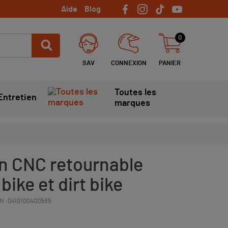
Aide
Blog
0
SAV
CONNEXION
PANIER
Toutes les
Entretien
marques
in CNC retournable
bike et dirt bike
N :
0410100400585