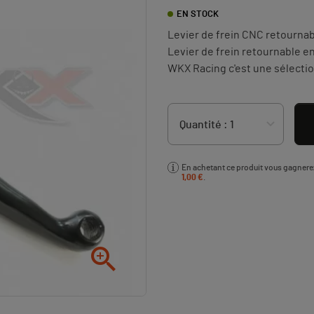
EN STOCK
Levier de frein CNC retournab
Levier de frein retournable en
WKX Racing c'est une sélectio
En achetant ce produit vous gagner
1,00 €
.
