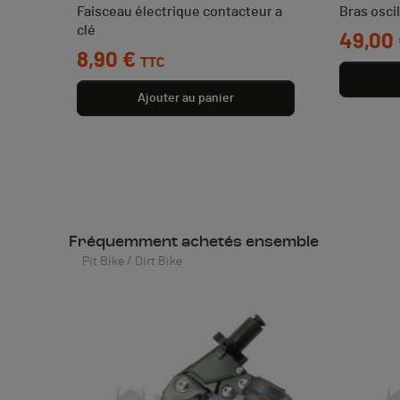
Faisceau électrique contacteur a
Bras osci
clé
Prix
49,00
Prix
8,90 €
TTC
Ajouter au panier
Fréquemment achetés ensemble
Pit Bike / Dirt Bike