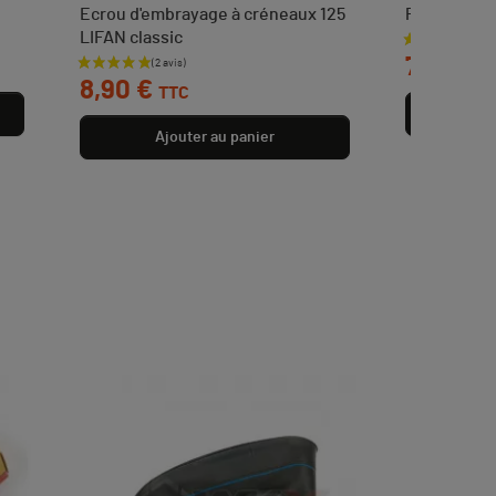
Ecrou d'embrayage à créneaux 125
Plaquettes 
LIFAN classic
Prix
7,90 €
T
Prix
8,90 €
TTC
Aj
Ajouter au panier