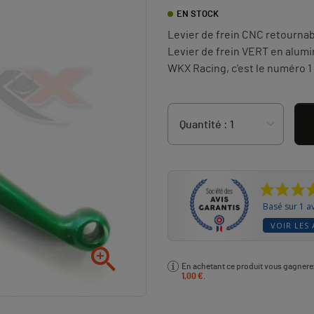
EN STOCK
Levier de frein CNC retourna
Levier de frein VERT en alumi
WKX Racing, c'est le numéro 1 
Basé sur 1 av
VOIR LES 

En achetant ce produit vous gagner
1,00 €
.