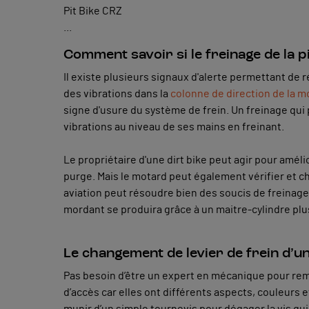
Pit Bike CRZ
...
Comment savoir si le freinage de la pi
Il existe plusieurs signaux d'alerte permettant de ré
des vibrations dans la
colonne de direction de la m
signe d'usure du système de frein. Un freinage qui 
vibrations au niveau de ses mains en freinant.
Le propriétaire d'une dirt bike peut agir pour amélio
purge. Mais le motard peut également vérifier et ch
aviation peut résoudre bien des soucis de freinage.
mordant se produira grâce à un maitre-cylindre pl
Le changement de levier de frein d’u
Pas besoin d’être un expert en mécanique pour rempla
d’accès car elles ont différents aspects, couleurs et
munir d’un simple tournevis pour dégager la vis qui 