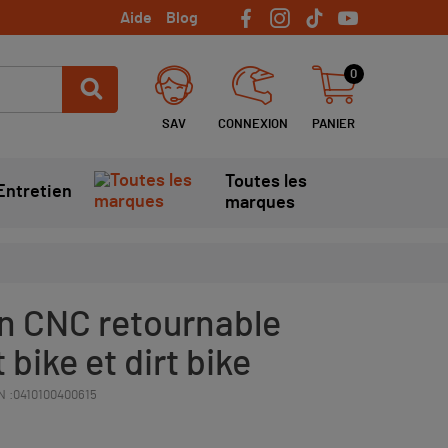
Aide
Blog
0
SAV
CONNEXION
PANIER
Toutes les
Entretien
marques
in CNC retournable
bike et dirt bike
N :
0410100400615