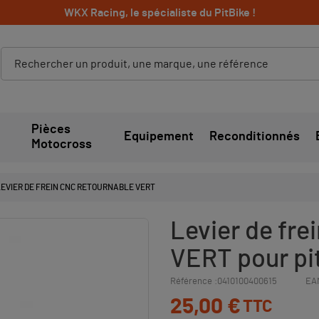
WKX Racing, le spécialiste du PitBike !
Pièces
Equipement
Reconditionnés
Motocross
LEVIER DE FREIN CNC RETOURNABLE VERT
Levier de fre
VERT pour pit 
Référence :
0410100400615
EA
25,00 €
TTC