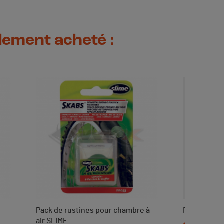
alement acheté :
Pack de rustines pour chambre à
Rayon de ja
air SLIME