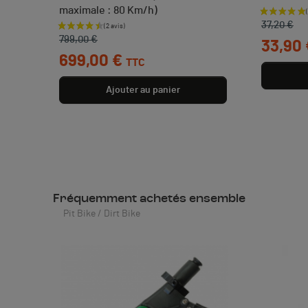
maximale : 80 Km/h)
Prix de b
Prix
37,20 €
Prix de base
Prix
799,00 €
33,90 
699,00 €
TTC
Ajouter au panier
Fréquemment achetés ensemble
Pit Bike / Dirt Bike