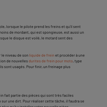
e, lorsque le pilote prend les freins et qu'il sent
 moins de mordant, qui est spongieuse, est aussi un
sque le disque est voilé, le motard sent des
er le niveau de son
liquide de frein
et procéder à une
ation de nouvelles
durites de frein pour moto
, type
s sont usagés. Pour finir, un freinage plus
n fait partie des pièces qui sont très faciles
 sur une dirt. Pour réaliser cette tâche, il faudra se
 plus qu’à y installer votre nouvelle pièce.