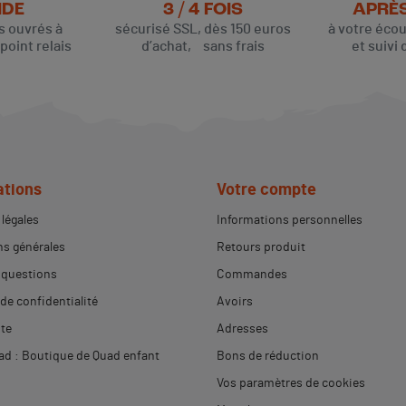
IDE
3 / 4 FOIS
APRÈ
rs ouvrés à
sécurisé SSL, dès 150 euros
à votre éco
oint relais
d’achat, sans frais
et suivi 
ations
Votre compte
légales
Informations personnelles
s générales
Retours produit
 questions
Commandes
 de confidentialité
Avoirs
ite
Adresses
d : Boutique de Quad enfant
Bons de réduction
Vos paramètres de cookies