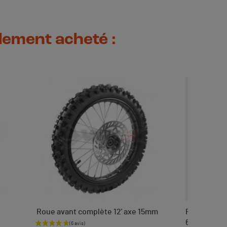
alement acheté :
Roue avant complète 12' axe 15mm
Pneu avant
60/100x12
Prix