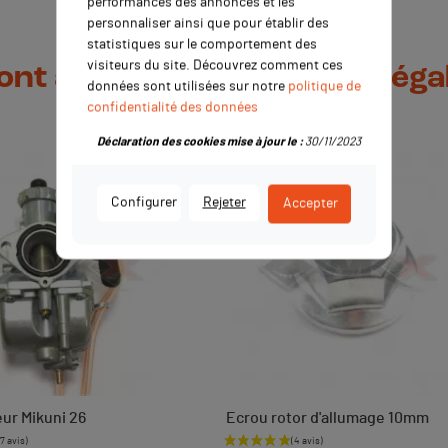
performances des annonces et les
personnaliser ainsi que pour établir des
statistiques sur le comportement des
visiteurs du site. Découvrez comment ces
 ont acheté ce produit ont ég
données sont utilisées sur notre
politique de
confidentialité des données
Déclaration des cookies mise à jour le :
30/11/2023
Configurer
Rejeter
Accepter
ur Mikuni 26
Ecrou rotor d'allumage 10mm
Prix