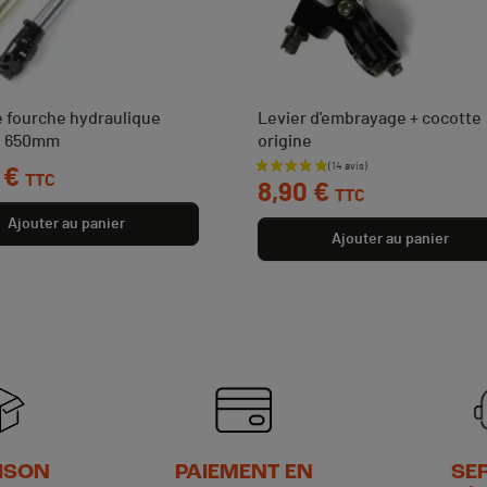
 fourche hydraulique
Levier d'embrayage + cocotte
e 650mm
origine
 €
Prix
TTC
8,90 €
TTC
Ajouter au panier
Ajouter au panier
ISON
PAIEMENT EN
SE