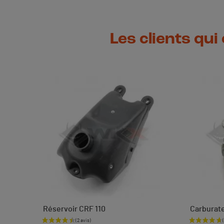
Les clients qui
s
Réservoir CRF 110
Carburate
Prix
Prix