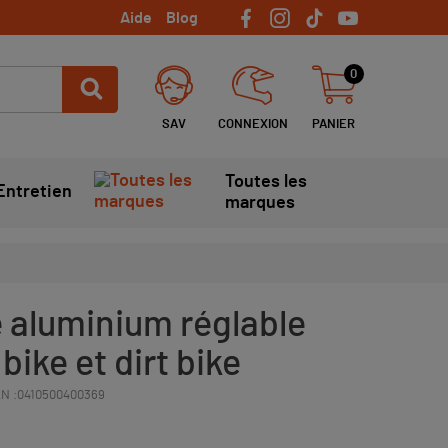
Aide
Blog
0
SAV
CONNEXION
PANIER
Toutes les
Entretien
marques
e aluminium réglable
bike et dirt bike
N :
0410500400369