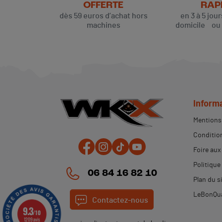
OFFERTE
RAP
dès 59 euros d’achat hors
en 3 à 5 jou
machines
domicile ou p
Inform
Mentions 
Condition
Foire aux
Politique
06 84 16 82 10
Plan du s
LeBonQua
Contactez-nous
9.3
/10
1209 avis