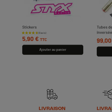
Stickers
Tubes de
inversé
Prix
5,90 €
TTC
Prix
99,00
Ajouter au panier
LIVRAISON
LIVRA