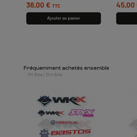
36,00 €
45,00
TTC
 €
Ajouter au panier
Fréquemment achetés ensemble
Pit Bike / Dirt Bike