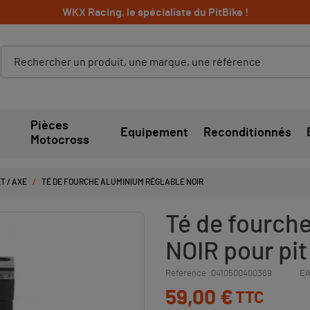
WKX Racing, le spécialiste du PitBike !
Pièces
Equipement
Reconditionnés
Motocross
ET / AXE
TÉ DE FOURCHE ALUMINIUM RÉGLABLE NOIR
Té de fourch
NOIR pour pit 
Référence :
0410500400369
EA
59,00 €
TTC